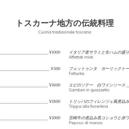
トスカーナ地方の伝統料理
Cucina tradizionale toscana
¥1000
イタリア産サラミと生ハムの盛
Affettati misti
¥500
フェットゥンタ ガーリックト
Fettunta
¥1600
エビのソテー 白ワインソース
Gamberi in guazzetto
¥1800
トリッパのフィレンツェ風煮込
Trippa alla fiorentina
¥1000
宮崎牛の煮込み黒コショウと赤
Peposo di manzo