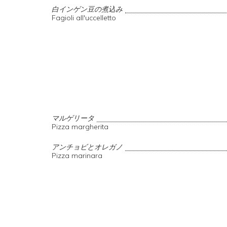
白インゲン豆の煮込み
Fagioli all'uccelletto
マルゲリータ
Pizza margherita
アンチョビとオレガノ
Pizza marinara