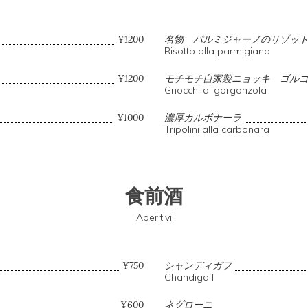
¥1200
名物 パルミジャーノのリゾッ
Risotto alla parmigiana
¥1200
モチモチ自家製ニョッキ ゴル
Gnocchi al gorgonzola
¥1000
濃厚カルボナーラ
Tripolini alla carbonara
食前酒
Aperitivi
¥750
シャンディガフ
Chandigaff
¥600
ネグローニ