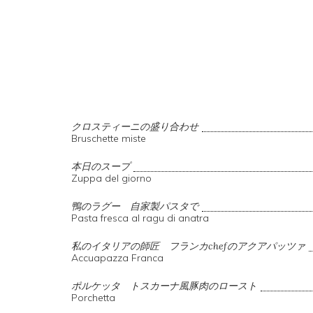
クロスティーニの盛り合わせ
Bruschette miste
本日のスープ
Zuppa del giorno
鴨のラグー 自家製パスタで
Pasta fresca al ragu di anatra
私のイタリアの師匠 フランカchefのアクアパッツァ
Accuapazza Franca
ポルケッタ トスカーナ風豚肉のロースト
Porchetta