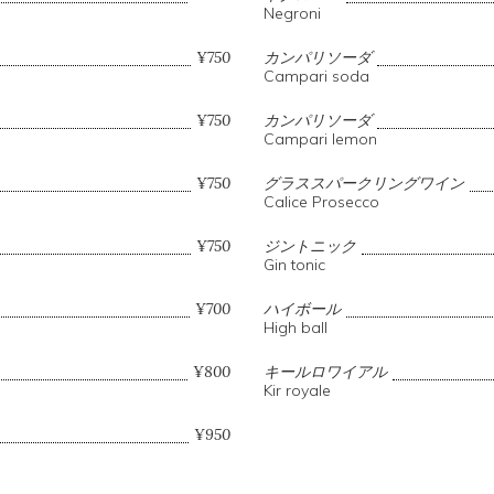
Negroni
¥750
カンパリソーダ
Campari soda
¥750
カンパリソーダ
Campari lemon
¥750
グラススパークリングワイン
Calice Prosecco
¥750
ジントニック
Gin tonic
¥700
ハイボール
High ball
¥800
キールロワイアル
Kir royale
¥950